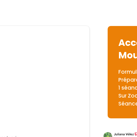
Ac
Mou
Formul
Prépara
1 séan
Sur Z
Séance